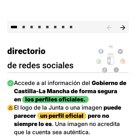
El 
directorio
de redes sociales
Imagen
Accede a al información del
Gobierno de
Castilla-La Mancha de forma segura
en
los perfiles oficiales.
Imagen
El logo de la Junta o una imagen
puede
parecer
un perfil oficial
pero no
siempre lo es
. Una imagen no acredita
que la cuenta sea auténtica.