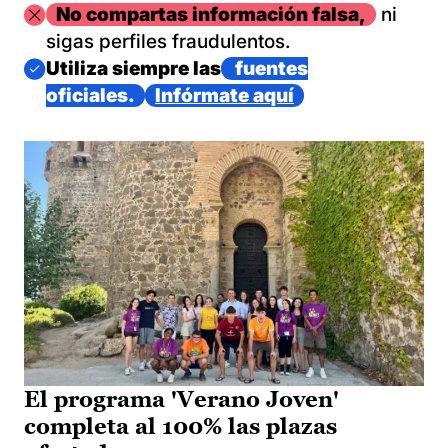
Imagen
No compartas información falsa,
ni
sigas perfiles fraudulentos.
Imagen
Utiliza siempre las
fuentes
oficiales.
Infórmate aquí
El programa 'Verano Joven'
completa al 100% las plazas