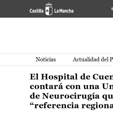
Actualidad de la región de 
Pasar al contenido principal
Noticias
Actualidad del 
El Hospital de Cue
contará con una U
de Neurocirugía qu
“referencia region