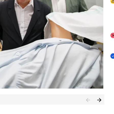
I
I
I
n de Cuenca (CESICU)