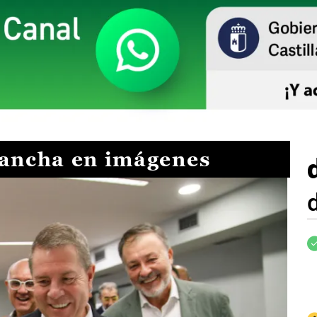
Mancha en imágenes
I