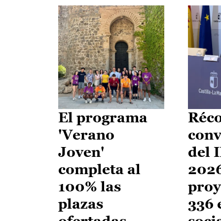
El programa
Réco
'Verano
conv
Joven'
del 
completa al
2026
100% las
proy
plazas
336 
ofertadas
soci