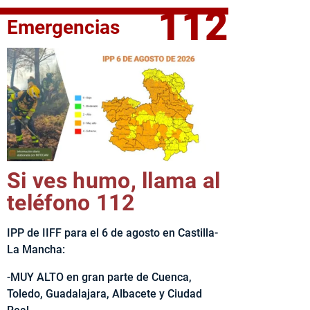
112
Emergencias
fe del Ejecutivo castellanomanchego, Emiliano García-Page, 
Si ves humo, llama al
teléfono 112
IPP de IIFF para el 6 de agosto en Castilla-
La Mancha:
-MUY ALTO en gran parte de Cuenca,
Toledo, Guadalajara, Albacete y Ciudad