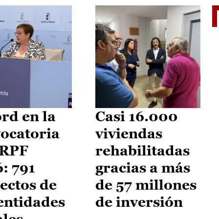
El je
rd en la
Casi 16.000
ocatoria
viviendas
IRPF
rehabilitadas
: 791
gracias a más
ectos de
de 57 millones
entidades
de inversión
ales