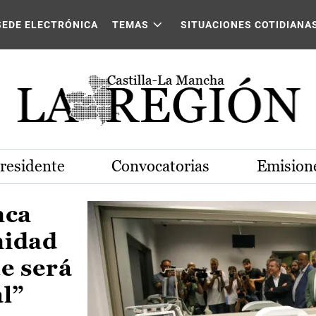
Castilla-La Mancha
SEDE ELECTRÓNICA
TEMAS
SITUACIONES COTIDIANA
Presidente
Convocatorias
Emisione
nca
nidad
e será
al”