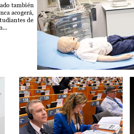
iado también
enca acogerá,
studiantes de
...