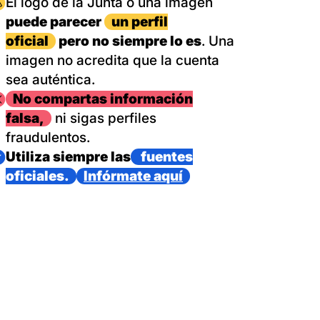
magen
El logo de la Junta o una imagen
puede parecer
un perfil
oficial
pero no siempre lo es
. Una
imagen no acredita que la cuenta
sea auténtica.
magen
No compartas información
falsa,
ni sigas perfiles
fraudulentos.
magen
Utiliza siempre las
fuentes
oficiales.
Infórmate aquí