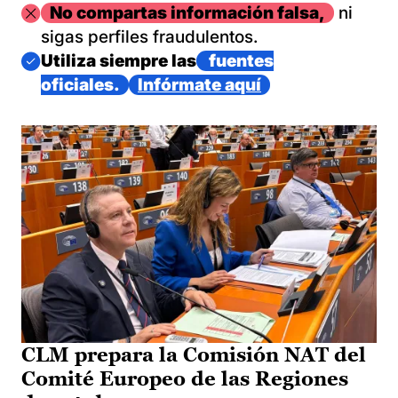
Imagen
No compartas información falsa,
ni
sigas perfiles fraudulentos.
Imagen
Utiliza siempre las
fuentes
oficiales.
Infórmate aquí
CLM prepara la Comisión NAT del
Comité Europeo de las Regiones