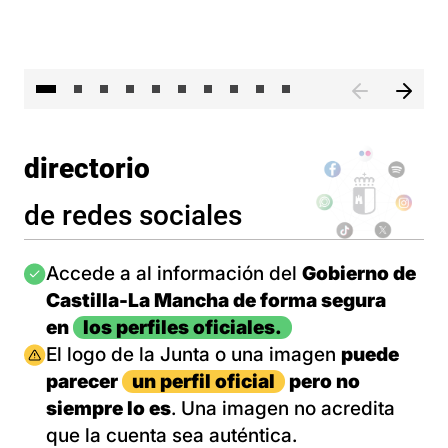
II 
directorio
de redes sociales
Imagen
Accede a al información del
Gobierno de
Castilla-La Mancha de forma segura
en
los perfiles oficiales.
Imagen
El logo de la Junta o una imagen
puede
parecer
un perfil oficial
pero no
siempre lo es
. Una imagen no acredita
que la cuenta sea auténtica.