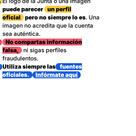
magen
El logo de la Junta o una imagen
puede parecer
un perfil
oficial
pero no siempre lo es
. Una
imagen no acredita que la cuenta
sea auténtica.
magen
No compartas información
falsa,
ni sigas perfiles
fraudulentos.
magen
Utiliza siempre las
fuentes
oficiales.
Infórmate aquí