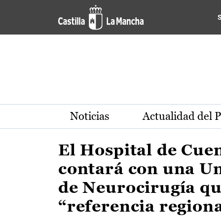
Actualidad de la región de 
Pasar al contenido principal
Noticias
Actualidad del 
El Hospital de Cue
contará con una U
de Neurocirugía qu
“referencia region