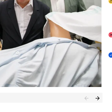
I
I
I
n de Cuenca (CESICU)