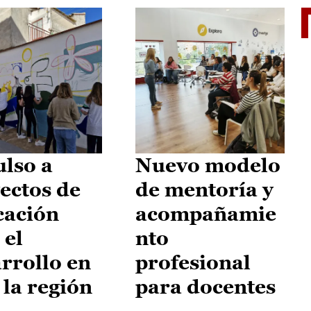
El je
lso a
Nuevo modelo
ectos de
de mentoría y
cación
acompañamie
 el
nto
rrollo en
profesional
 la región
para docentes