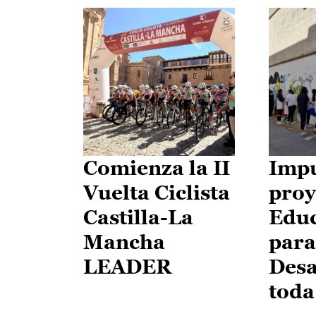
Comienza la II
Impu
Vuelta Ciclista
proy
Castilla-La
Edu
Mancha
para
LEADER
Desa
toda