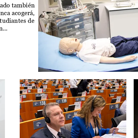
iado también
enca acogerá,
studiantes de
...