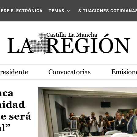
Castilla-La Mancha
SEDE ELECTRÓNICA
TEMAS
SITUACIONES COTIDIANA
Presidente
Convocatorias
Emisione
nca
nidad
e será
al”