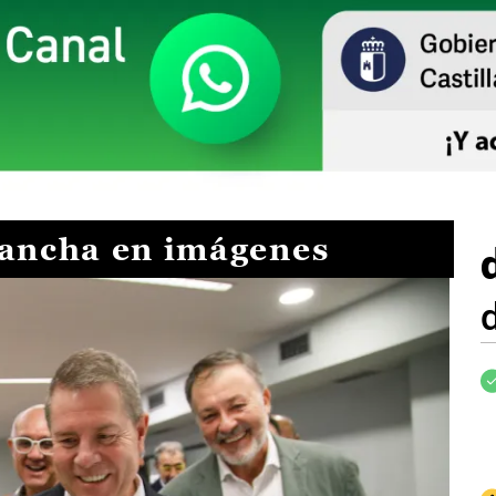
Mancha en imágenes
I