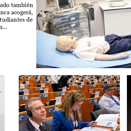
iado también
enca acogerá,
studiantes de
...