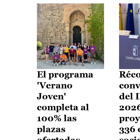
El programa
Réco
'Verano
conv
Joven'
del 
completa al
2026
100% las
proy
plazas
336 
ofertadas
soci