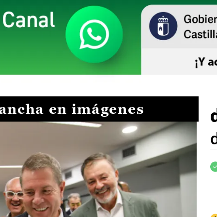
Mancha en imágenes
I