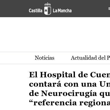
Actualidad de la región de 
Pasar al contenido principal
Noticias
Actualidad del 
El Hospital de Cue
contará con una U
de Neurocirugía qu
“referencia region