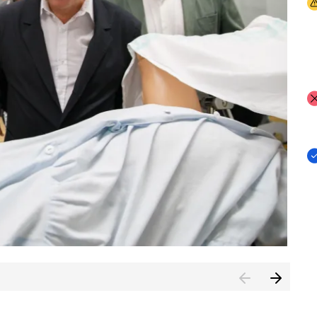
I
I
I
n de Cuenca (CESICU)