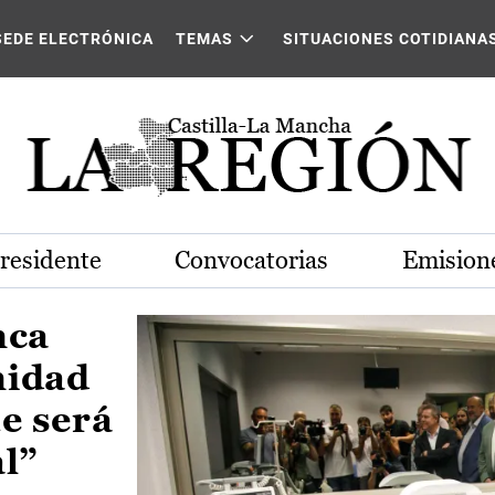
Castilla-La Mancha
SEDE ELECTRÓNICA
TEMAS
SITUACIONES COTIDIANA
Presidente
Convocatorias
Emisione
nca
nidad
e será
al”