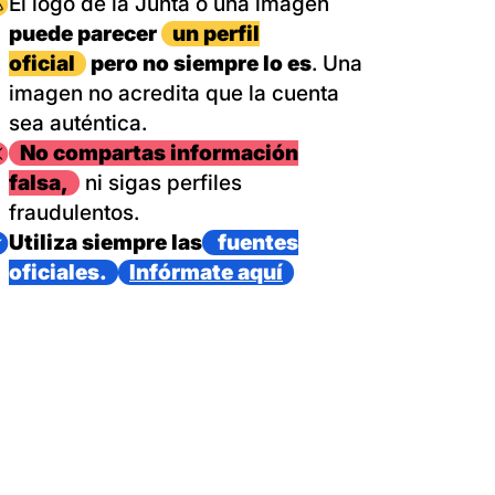
magen
El logo de la Junta o una imagen
puede parecer
un perfil
oficial
pero no siempre lo es
. Una
imagen no acredita que la cuenta
sea auténtica.
magen
No compartas información
falsa,
ni sigas perfiles
fraudulentos.
magen
Utiliza siempre las
fuentes
oficiales.
Infórmate aquí