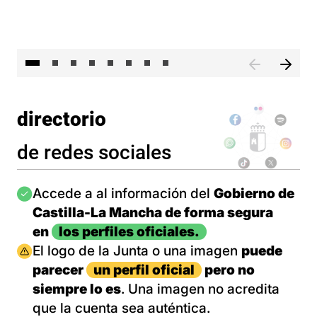
El 
directorio
de redes sociales
Imagen
Accede a al información del
Gobierno de
Castilla-La Mancha de forma segura
en
los perfiles oficiales.
Imagen
El logo de la Junta o una imagen
puede
parecer
un perfil oficial
pero no
siempre lo es
. Una imagen no acredita
que la cuenta sea auténtica.