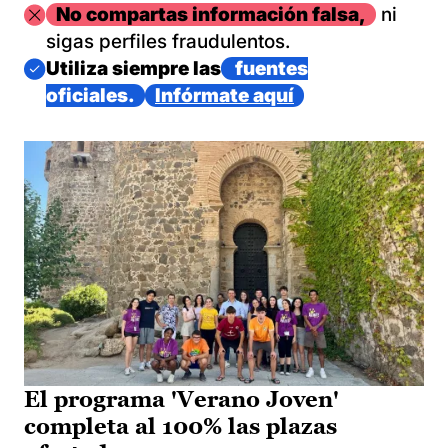
Imagen
No compartas información falsa,
ni
sigas perfiles fraudulentos.
Imagen
Utiliza siempre las
fuentes
oficiales.
Infórmate aquí
El programa 'Verano Joven'
completa al 100% las plazas