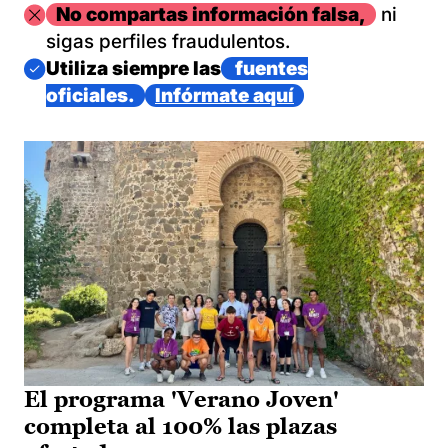
Imagen
No compartas información falsa,
ni
sigas perfiles fraudulentos.
Imagen
Utiliza siempre las
fuentes
oficiales.
Infórmate aquí
El programa 'Verano Joven'
completa al 100% las plazas