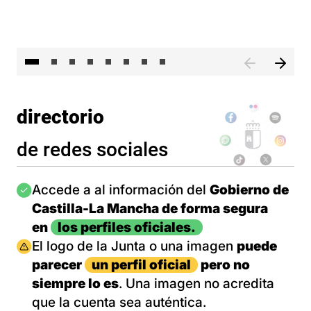
El 
directorio
de redes sociales
Imagen
Accede a al información del
Gobierno de
Castilla-La Mancha de forma segura
en
los perfiles oficiales.
Imagen
El logo de la Junta o una imagen
puede
parecer
un perfil oficial
pero no
siempre lo es
. Una imagen no acredita
que la cuenta sea auténtica.