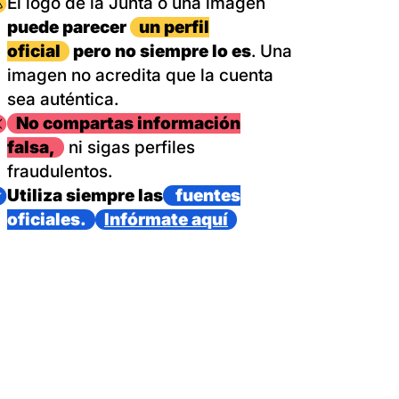
magen
El logo de la Junta o una imagen
puede parecer
un perfil
oficial
pero no siempre lo es
. Una
imagen no acredita que la cuenta
sea auténtica.
magen
No compartas información
falsa,
ni sigas perfiles
fraudulentos.
magen
Utiliza siempre las
fuentes
oficiales.
Infórmate aquí