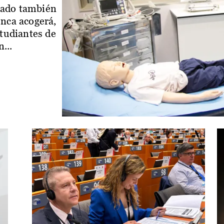
iado también
enca acogerá,
studiantes de
...