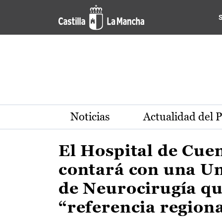
Actualidad de la región de 
Pasar al contenido principal
Noticias
Actualidad del 
El Hospital de Cue
contará con una U
de Neurocirugía qu
“referencia region