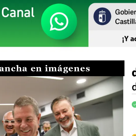
Mancha en imágenes
I