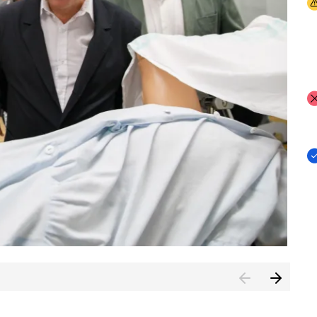
I
I
I
n de Cuenca (CESICU)