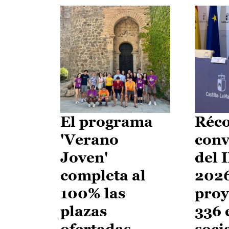
El programa
Réco
'Verano
conv
Joven'
del 
completa al
2026
100% las
proy
plazas
336 
ofertadas
soci