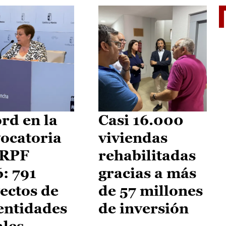
El je
rd en la
Casi 16.000
ocatoria
viviendas
IRPF
rehabilitadas
: 791
gracias a más
ectos de
de 57 millones
entidades
de inversión
ales