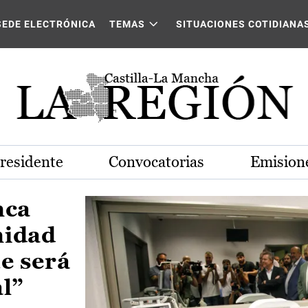
Castilla-La Mancha
SEDE ELECTRÓNICA
TEMAS
SITUACIONES COTIDIANA
Presidente
Convocatorias
Emisione
nca
nidad
e será
al”