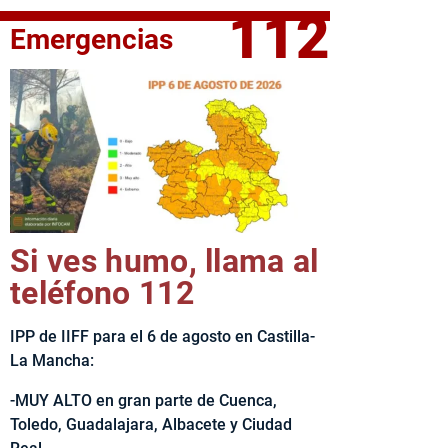
112
Emergencias
fe del Ejecutivo castellanomanchego, Emiliano García-Page, 
Si ves humo, llama al
teléfono 112
IPP de IIFF para el 6 de agosto en Castilla-
La Mancha:
-MUY ALTO en gran parte de Cuenca,
Toledo, Guadalajara, Albacete y Ciudad