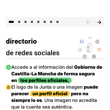
El 
directorio
de redes sociales
Imagen
Accede a al información del
Gobierno de
Castilla-La Mancha de forma segura
en
los perfiles oficiales.
Imagen
El logo de la Junta o una imagen
puede
parecer
un perfil oficial
pero no
siempre lo es
. Una imagen no acredita
que la cuenta sea auténtica.