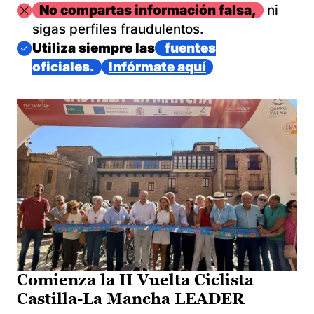
Imagen
No compartas información falsa,
ni
sigas perfiles fraudulentos.
Imagen
Utiliza siempre las
fuentes
oficiales.
Infórmate aquí
Comienza la II Vuelta Ciclista
Castilla-La Mancha LEADER