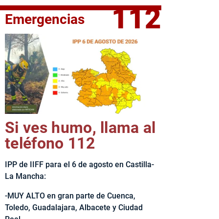
112
Emergencias
fe del Ejecutivo castellanomanchego, Emiliano García-Page, 
Si ves humo, llama al
teléfono 112
IPP de IIFF para el 6 de agosto en Castilla-
La Mancha:
-MUY ALTO en gran parte de Cuenca,
Toledo, Guadalajara, Albacete y Ciudad