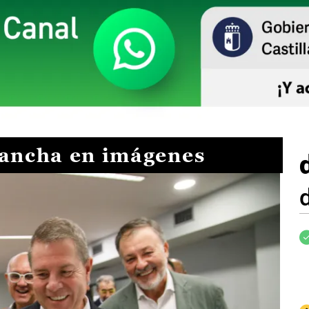
Mancha en imágenes
I