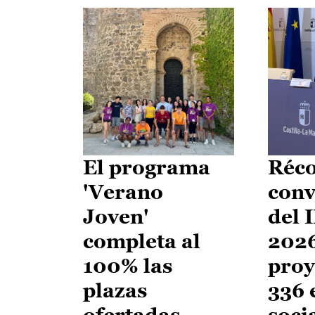
El programa
Réco
'Verano
conv
Joven'
del 
completa al
2026
100% las
proy
plazas
336 
ofertadas
soci