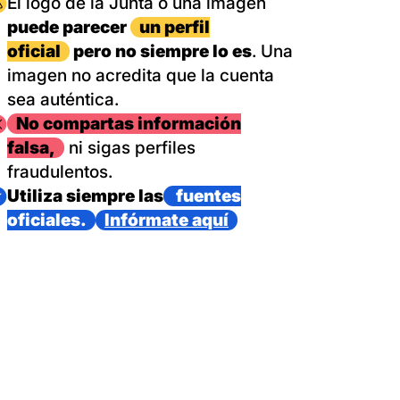
magen
El logo de la Junta o una imagen
puede parecer
un perfil
oficial
pero no siempre lo es
. Una
imagen no acredita que la cuenta
sea auténtica.
magen
No compartas información
falsa,
ni sigas perfiles
fraudulentos.
magen
Utiliza siempre las
fuentes
oficiales.
Infórmate aquí