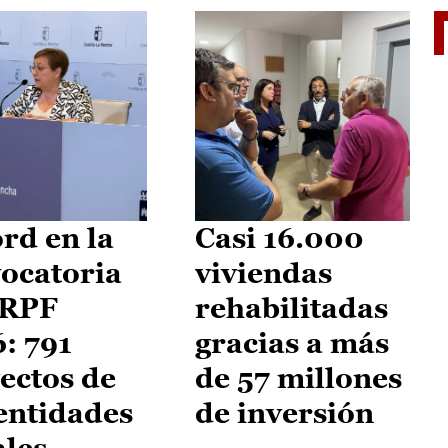
El je
rd en la
Casi 16.000
ocatoria
viviendas
IRPF
rehabilitadas
: 791
gracias a más
ectos de
de 57 millones
entidades
de inversión
ales