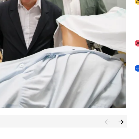
I
I
I
n de Cuenca (CESICU)