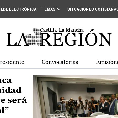
Castilla-La Mancha
SEDE ELECTRÓNICA
TEMAS
SITUACIONES COTIDIANA
Presidente
Convocatorias
Emisione
nca
nidad
e será
al”