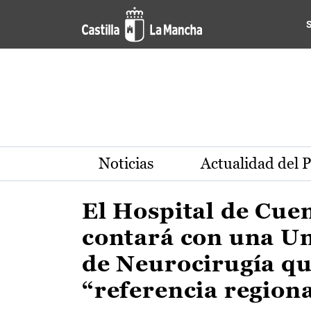
Actualidad de la región de 
Pasar al contenido principal
Noticias
Actualidad del 
El Hospital de Cue
contará con una U
de Neurocirugía qu
“referencia region