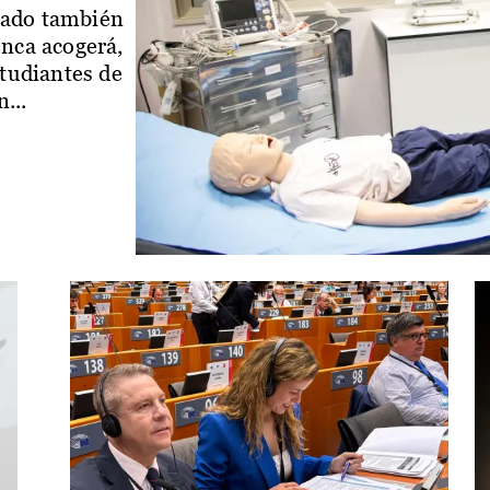
iado también
enca acogerá,
studiantes de
...