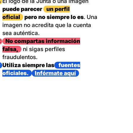
magen
El logo de la Junta o una imagen
puede parecer
un perfil
oficial
pero no siempre lo es
. Una
imagen no acredita que la cuenta
sea auténtica.
magen
No compartas información
falsa,
ni sigas perfiles
fraudulentos.
magen
Utiliza siempre las
fuentes
oficiales.
Infórmate aquí