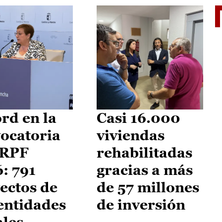
El je
rd en la
Casi 16.000
ocatoria
viviendas
IRPF
rehabilitadas
: 791
gracias a más
ectos de
de 57 millones
entidades
de inversión
ales