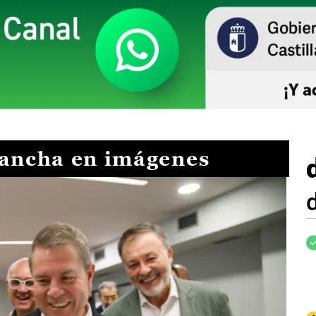
Mancha en imágenes
I