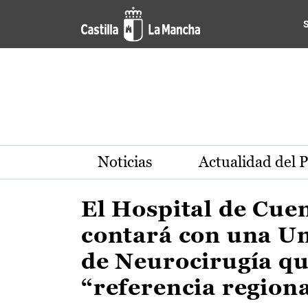
Actualidad de la región de 
Pasar al contenido principal
Noticias
Actualidad del 
El Hospital de Cue
contará con una U
de Neurocirugía qu
“referencia region