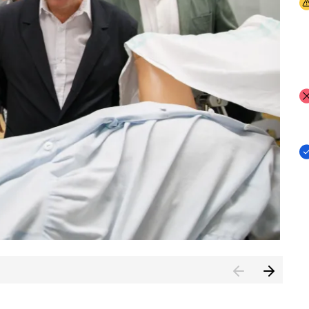
I
I
I
n de Cuenca (CESICU)