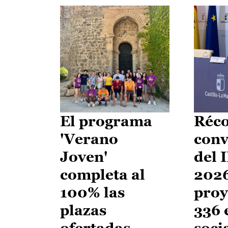
El programa
Réco
'Verano
conv
Joven'
del 
completa al
2026
100% las
proy
plazas
336 
ofertadas
soci