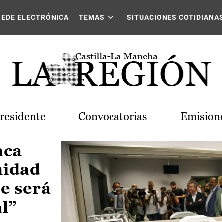
Castilla-La Mancha
SEDE ELECTRÓNICA
TEMAS
SITUACIONES COTIDIANA
Presidente
Convocatorias
Emisione
nca
nidad
e será
al”