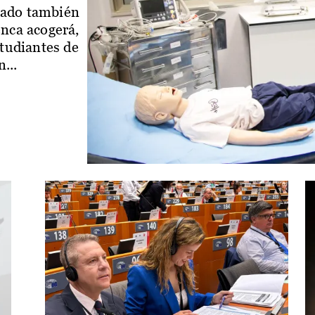
iado también
enca acogerá,
studiantes de
...