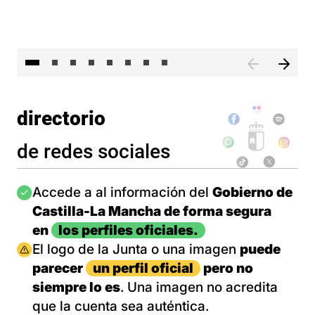
El 
directorio
de redes sociales
Imagen
Accede a al información del
Gobierno de
Castilla-La Mancha de forma segura
en
los perfiles oficiales.
Imagen
El logo de la Junta o una imagen
puede
parecer
un perfil oficial
pero no
siempre lo es
. Una imagen no acredita
que la cuenta sea auténtica.