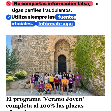
Imagen
No compartas información falsa,
ni
sigas perfiles fraudulentos.
Imagen
Utiliza siempre las
fuentes
oficiales.
Infórmate aquí
El programa 'Verano Joven'
completa al 100% las plazas