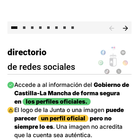
El 
directorio
de redes sociales
Imagen
Accede a al información del
Gobierno de
Castilla-La Mancha de forma segura
en
los perfiles oficiales.
Imagen
El logo de la Junta o una imagen
puede
parecer
un perfil oficial
pero no
siempre lo es
. Una imagen no acredita
que la cuenta sea auténtica.