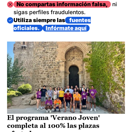
Imagen
No compartas información falsa,
ni
sigas perfiles fraudulentos.
Imagen
Utiliza siempre las
fuentes
oficiales.
Infórmate aquí
El programa 'Verano Joven'
completa al 100% las plazas