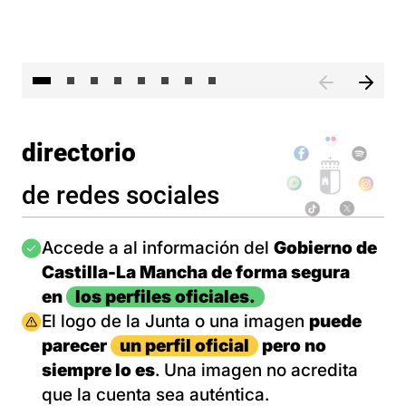
El 
directorio
de redes sociales
Imagen
Accede a al información del
Gobierno de
Castilla-La Mancha de forma segura
en
los perfiles oficiales.
Imagen
El logo de la Junta o una imagen
puede
parecer
un perfil oficial
pero no
siempre lo es
. Una imagen no acredita
que la cuenta sea auténtica.