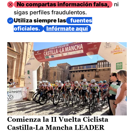
Imagen
No compartas información falsa,
ni
sigas perfiles fraudulentos.
Imagen
Utiliza siempre las
fuentes
oficiales.
Infórmate aquí
Comienza la II Vuelta Ciclista
Castilla-La Mancha LEADER