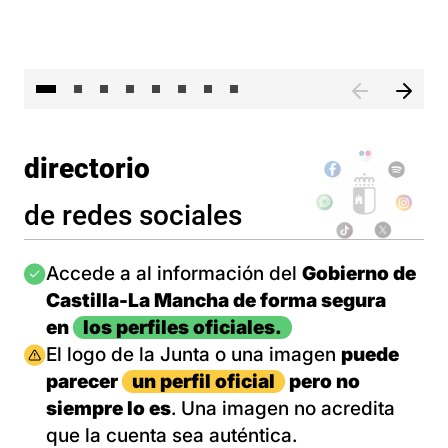
El 
directorio
de redes sociales
Imagen
Accede a al información del
Gobierno de
Castilla-La Mancha de forma segura
en
los perfiles oficiales.
Imagen
El logo de la Junta o una imagen
puede
parecer
un perfil oficial
pero no
siempre lo es
. Una imagen no acredita
que la cuenta sea auténtica.