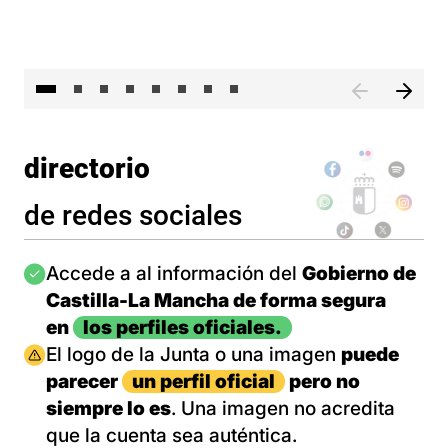
El 
directorio
de redes sociales
Imagen
Accede a al información del
Gobierno de
Castilla-La Mancha de forma segura
en
los perfiles oficiales.
Imagen
El logo de la Junta o una imagen
puede
parecer
un perfil oficial
pero no
siempre lo es
. Una imagen no acredita
que la cuenta sea auténtica.