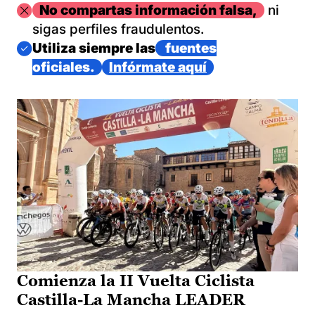
Imagen
No compartas información falsa,
ni
sigas perfiles fraudulentos.
Imagen
Utiliza siempre las
fuentes
oficiales.
Infórmate aquí
Comienza la II Vuelta Ciclista
Castilla-La Mancha LEADER