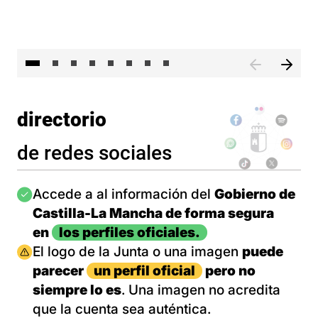
El 
directorio
de redes sociales
Imagen
Accede a al información del
Gobierno de
Castilla-La Mancha de forma segura
en
los perfiles oficiales.
Imagen
El logo de la Junta o una imagen
puede
parecer
un perfil oficial
pero no
siempre lo es
. Una imagen no acredita
que la cuenta sea auténtica.