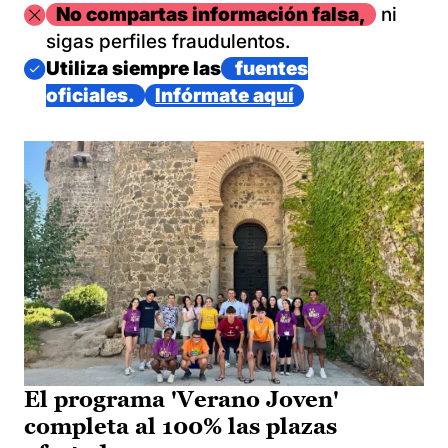
Imagen
No compartas información falsa,
ni
sigas perfiles fraudulentos.
Imagen
Utiliza siempre las
fuentes
oficiales.
Infórmate aquí
El programa 'Verano Joven'
completa al 100% las plazas