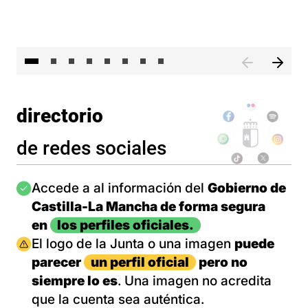
El 
directorio
de redes sociales
Imagen
Accede a al información del
Gobierno de
Castilla-La Mancha de forma segura
en
los perfiles oficiales.
Imagen
El logo de la Junta o una imagen
puede
parecer
un perfil oficial
pero no
siempre lo es
. Una imagen no acredita
que la cuenta sea auténtica.