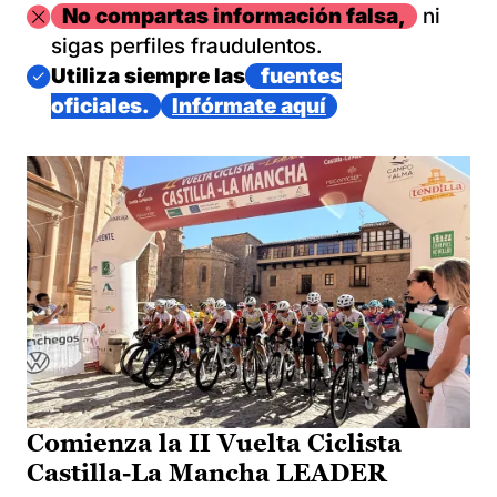
Imagen
No compartas información falsa,
ni
sigas perfiles fraudulentos.
Imagen
Utiliza siempre las
fuentes
oficiales.
Infórmate aquí
Comienza la II Vuelta Ciclista
Castilla-La Mancha LEADER