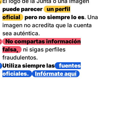
magen
El logo de la Junta o una imagen
puede parecer
un perfil
oficial
pero no siempre lo es
. Una
imagen no acredita que la cuenta
sea auténtica.
magen
No compartas información
falsa,
ni sigas perfiles
fraudulentos.
magen
Utiliza siempre las
fuentes
oficiales.
Infórmate aquí