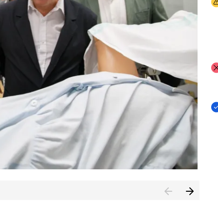
I
I
I
n de Cuenca (CESICU)