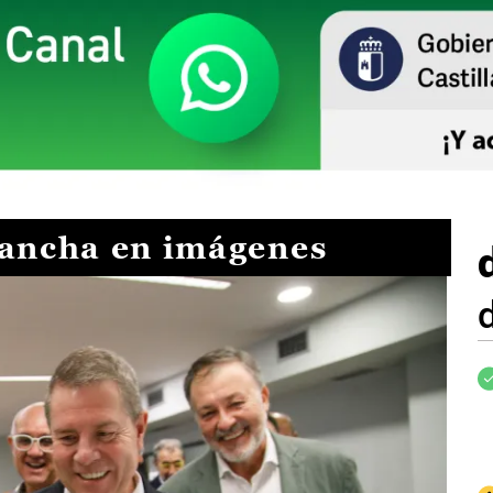
Mancha en imágenes
I