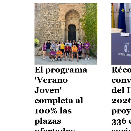
El programa
Réco
'Verano
conv
Joven'
del 
completa al
2026
100% las
proy
plazas
336 
ofertadas
soci