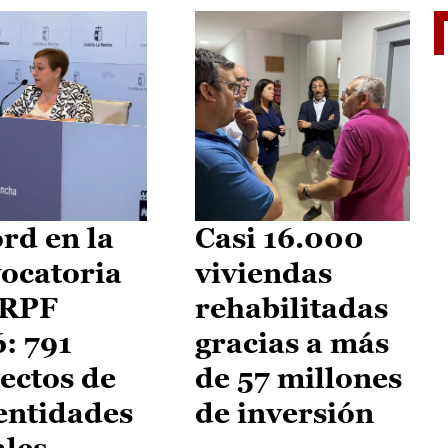
El je
rd en la
Casi 16.000
ocatoria
viviendas
IRPF
rehabilitadas
: 791
gracias a más
ectos de
de 57 millones
entidades
de inversión
ales