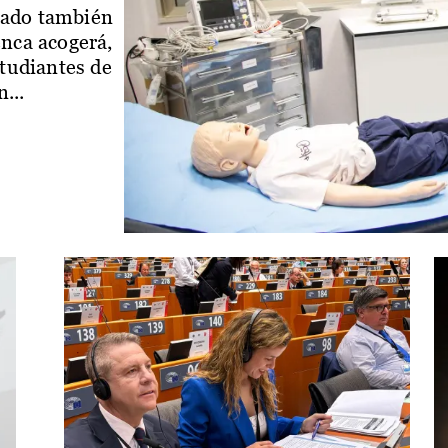
iado también
enca acogerá,
studiantes de
...