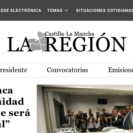
Castilla-La Mancha
SEDE ELECTRÓNICA
TEMAS
SITUACIONES COTIDIANA
Presidente
Convocatorias
Emisione
nca
nidad
e será
al”