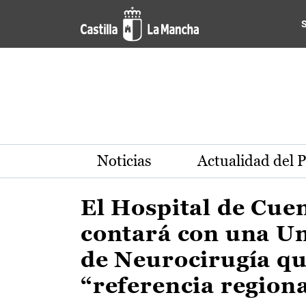
Actualidad de la región de 
Pasar al contenido principal
Noticias
Actualidad del 
El Hospital de Cue
contará con una U
de Neurocirugía qu
“referencia region