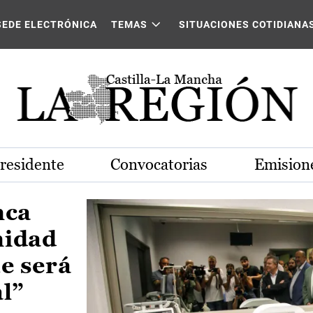
Castilla-La Mancha
SEDE ELECTRÓNICA
TEMAS
SITUACIONES COTIDIANA
Presidente
Convocatorias
Emisione
nca
nidad
e será
al”