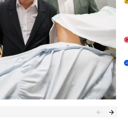
I
I
I
n de Cuenca (CESICU)