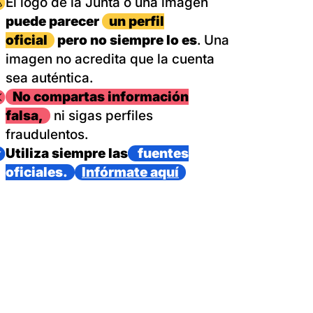
magen
El logo de la Junta o una imagen
puede parecer
un perfil
oficial
pero no siempre lo es
. Una
imagen no acredita que la cuenta
sea auténtica.
magen
No compartas información
falsa,
ni sigas perfiles
fraudulentos.
magen
Utiliza siempre las
fuentes
oficiales.
Infórmate aquí