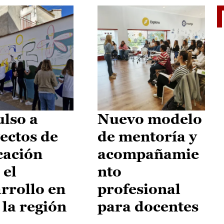
El je
lso a
Nuevo modelo
ectos de
de mentoría y
cación
acompañamie
 el
nto
rrollo en
profesional
 la región
para docentes