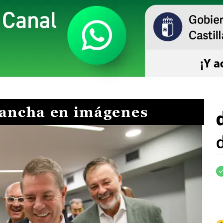
Mancha en imágenes
I