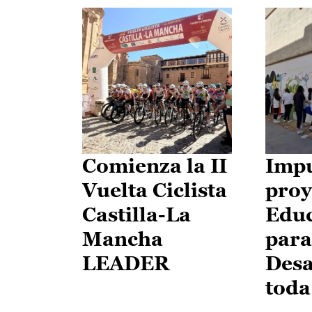
Comienza la II
Impu
Vuelta Ciclista
proy
Castilla-La
Edu
Mancha
para
LEADER
Desa
toda