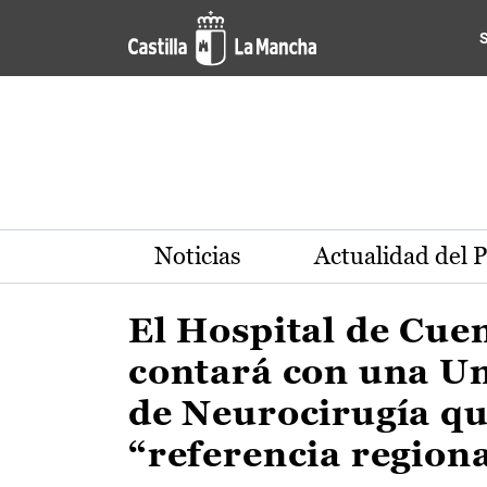
Actualidad de la región de 
Pasar al contenido principal
Noticias
Actualidad del 
El Hospital de Cue
contará con una U
de Neurocirugía qu
“referencia region