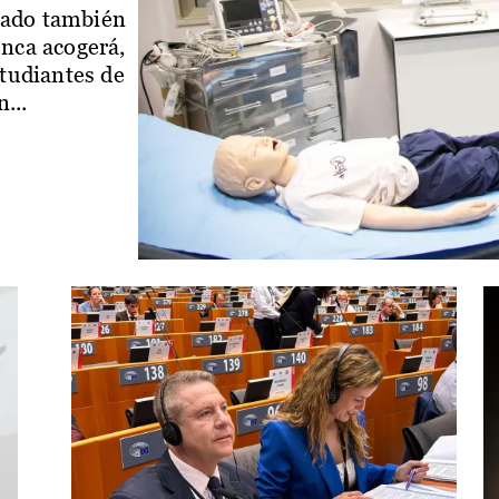
iado también
enca acogerá,
studiantes de
...