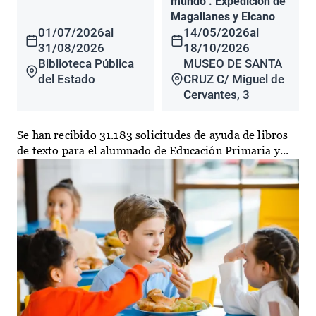
mundo". Expedición de
Magallanes y Elcano
01/07/2026
al
14/05/2026
al
31/08/2026
18/10/2026
Biblioteca Pública
MUSEO DE SANTA
del Estado
CRUZ C/ Miguel de
Cervantes, 3
Se han recibido 31.183 solicitudes de ayuda de libros
de texto para el alumnado de Educación Primaria y...