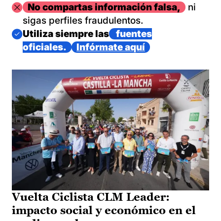
Imagen
No compartas información falsa,
ni
sigas perfiles fraudulentos.
Imagen
Utiliza siempre las
fuentes
oficiales.
Infórmate aquí
Vuelta Ciclista CLM Leader:
impacto social y económico en el