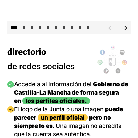
II 
directorio
de redes sociales
Imagen
Accede a al información del
Gobierno de
Castilla-La Mancha de forma segura
en
los perfiles oficiales.
Imagen
El logo de la Junta o una imagen
puede
parecer
un perfil oficial
pero no
siempre lo es
. Una imagen no acredita
que la cuenta sea auténtica.