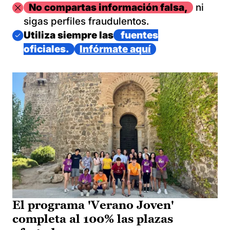
Imagen
No compartas información falsa,
ni
sigas perfiles fraudulentos.
Imagen
Utiliza siempre las
fuentes
oficiales.
Infórmate aquí
El programa 'Verano Joven'
completa al 100% las plazas