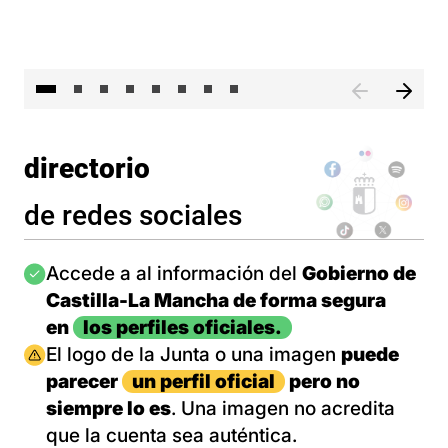
El 
directorio
de redes sociales
Imagen
Accede a al información del
Gobierno de
Castilla-La Mancha de forma segura
en
los perfiles oficiales.
Imagen
El logo de la Junta o una imagen
puede
parecer
un perfil oficial
pero no
siempre lo es
. Una imagen no acredita
que la cuenta sea auténtica.