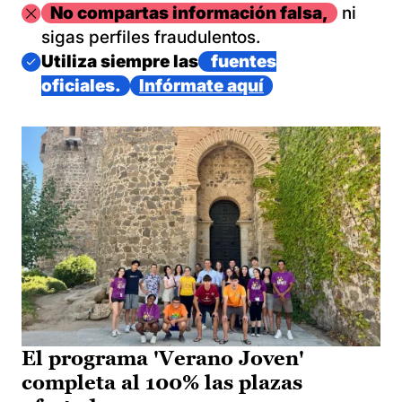
Imagen
No compartas información falsa,
ni
sigas perfiles fraudulentos.
Imagen
Utiliza siempre las
fuentes
oficiales.
Infórmate aquí
El programa 'Verano Joven'
completa al 100% las plazas