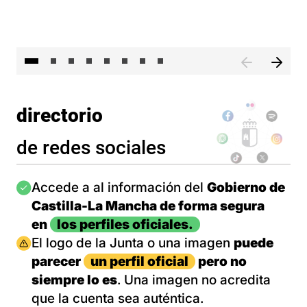
El 
directorio
de redes sociales
Imagen
Accede a al información del
Gobierno de
Castilla-La Mancha de forma segura
en
los perfiles oficiales.
Imagen
El logo de la Junta o una imagen
puede
parecer
un perfil oficial
pero no
siempre lo es
. Una imagen no acredita
que la cuenta sea auténtica.