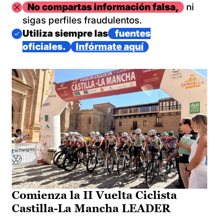
Imagen
No compartas información falsa,
ni
sigas perfiles fraudulentos.
Imagen
Utiliza siempre las
fuentes
oficiales.
Infórmate aquí
Comienza la II Vuelta Ciclista
Castilla-La Mancha LEADER