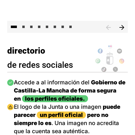
El 
directorio
de redes sociales
Imagen
Accede a al información del
Gobierno de
Castilla-La Mancha de forma segura
en
los perfiles oficiales.
Imagen
El logo de la Junta o una imagen
puede
parecer
un perfil oficial
pero no
siempre lo es
. Una imagen no acredita
que la cuenta sea auténtica.