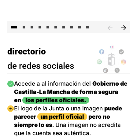
II 
directorio
de redes sociales
Imagen
Accede a al información del
Gobierno de
Castilla-La Mancha de forma segura
en
los perfiles oficiales.
Imagen
El logo de la Junta o una imagen
puede
parecer
un perfil oficial
pero no
siempre lo es
. Una imagen no acredita
que la cuenta sea auténtica.