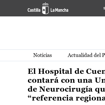
Actualidad de la región de 
Pasar al contenido principal
Noticias
Actualidad del 
El Hospital de Cue
contará con una U
de Neurocirugía qu
“referencia region