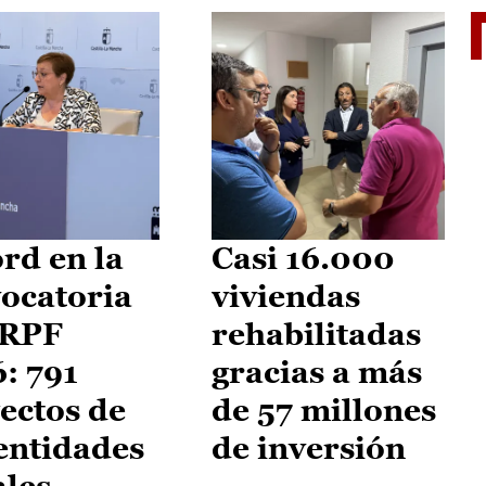
El je
rd en la
Casi 16.000
ocatoria
viviendas
IRPF
rehabilitadas
: 791
gracias a más
ectos de
de 57 millones
entidades
de inversión
ales