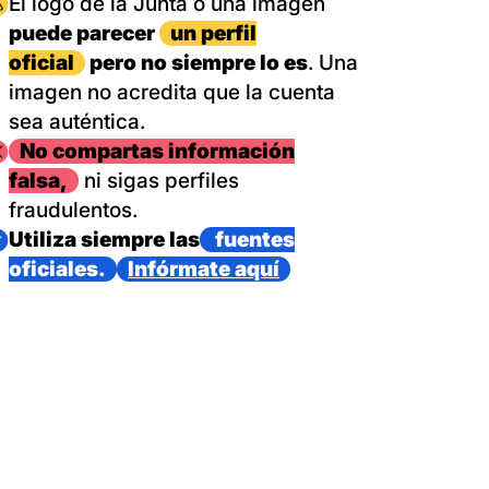
magen
El logo de la Junta o una imagen
puede parecer
un perfil
oficial
pero no siempre lo es
. Una
imagen no acredita que la cuenta
sea auténtica.
magen
No compartas información
falsa,
ni sigas perfiles
fraudulentos.
magen
Utiliza siempre las
fuentes
oficiales.
Infórmate aquí