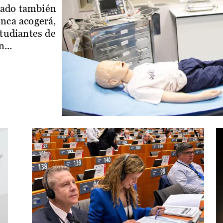
iado también
enca acogerá,
studiantes de
...