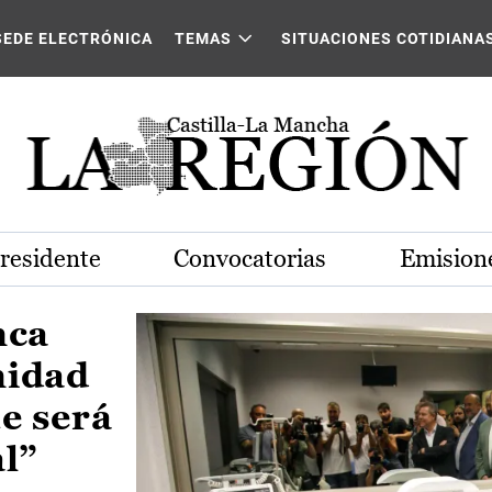
Castilla-La Mancha
SEDE ELECTRÓNICA
TEMAS
SITUACIONES COTIDIANA
Presidente
Convocatorias
Emisione
nca
nidad
e será
al”