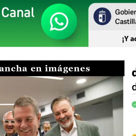
Mancha en imágenes
I