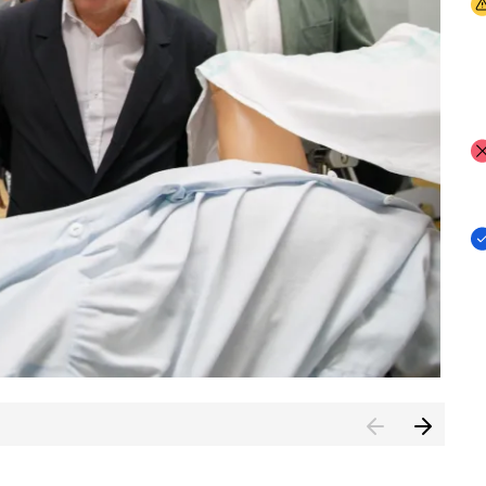
I
I
I
n de Cuenca (CESICU)