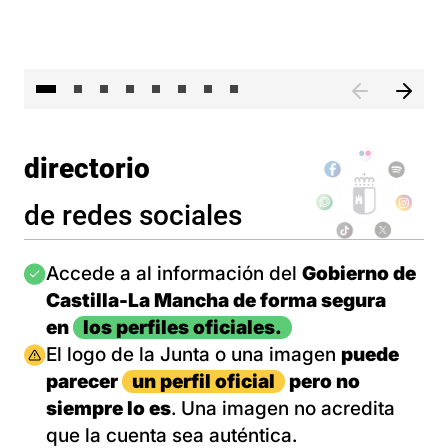
El 
directorio
de redes sociales
Imagen
Accede a al información del
Gobierno de
Castilla-La Mancha de forma segura
en
los perfiles oficiales.
Imagen
El logo de la Junta o una imagen
puede
parecer
un perfil oficial
pero no
siempre lo es
. Una imagen no acredita
que la cuenta sea auténtica.