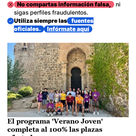
Imagen
No compartas información falsa,
ni
sigas perfiles fraudulentos.
Imagen
Utiliza siempre las
fuentes
oficiales.
Infórmate aquí
El programa 'Verano Joven'
completa al 100% las plazas