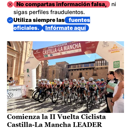
Imagen
No compartas información falsa,
ni
sigas perfiles fraudulentos.
Imagen
Utiliza siempre las
fuentes
oficiales.
Infórmate aquí
Comienza la II Vuelta Ciclista
Castilla-La Mancha LEADER