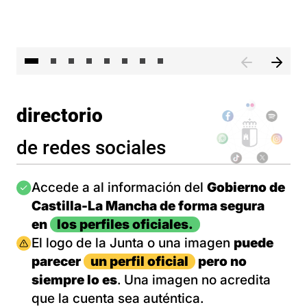
El 
directorio
de redes sociales
Imagen
Accede a al información del
Gobierno de
Castilla-La Mancha de forma segura
en
los perfiles oficiales.
Imagen
El logo de la Junta o una imagen
puede
parecer
un perfil oficial
pero no
siempre lo es
. Una imagen no acredita
que la cuenta sea auténtica.