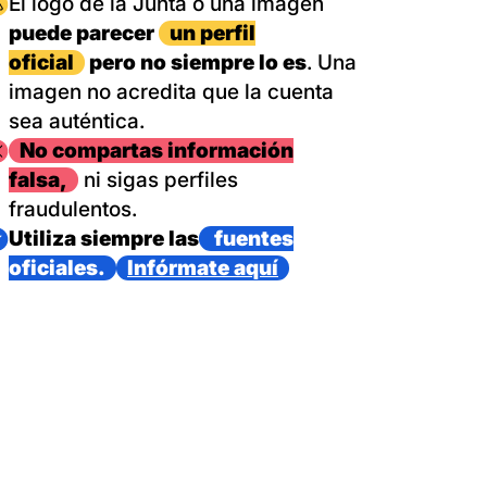
magen
El logo de la Junta o una imagen
puede parecer
un perfil
oficial
pero no siempre lo es
. Una
imagen no acredita que la cuenta
sea auténtica.
magen
No compartas información
falsa,
ni sigas perfiles
fraudulentos.
magen
Utiliza siempre las
fuentes
oficiales.
Infórmate aquí