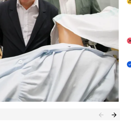
I
I
I
n de Cuenca (CESICU)