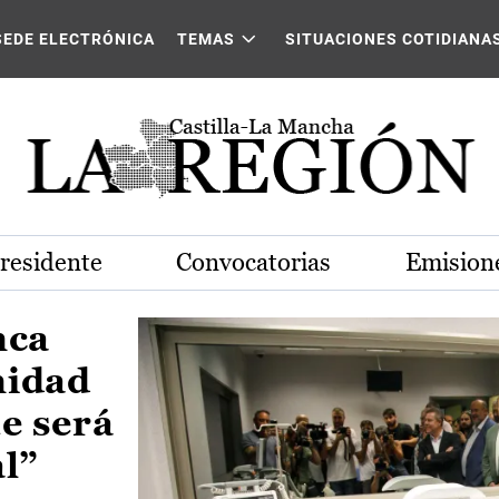
Castilla-La Mancha
SEDE ELECTRÓNICA
TEMAS
SITUACIONES COTIDIANA
Presidente
Convocatorias
Emisione
nca
nidad
e será
al”