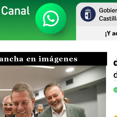
Mancha en imágenes
I