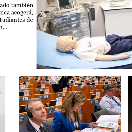
iado también
enca acogerá,
studiantes de
...