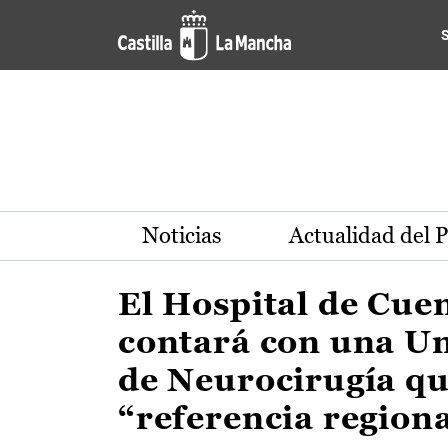
Actualidad de la región de 
Pasar al contenido principal
Noticias
Actualidad del 
El Hospital de Cue
contará con una U
de Neurocirugía qu
“referencia region