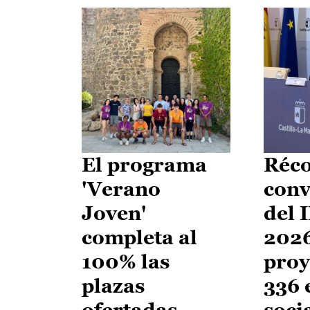
El programa
Réco
'Verano
conv
Joven'
del 
completa al
2026
100% las
proy
plazas
336 
ofertadas
soci