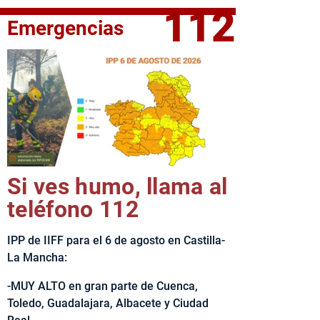
112
Emergencias
fe del Ejecutivo castellanomanchego, Emiliano García-Page, 
Si ves humo, llama al
teléfono 112
IPP de IIFF para el 6 de agosto en Castilla-
La Mancha:
-MUY ALTO en gran parte de Cuenca,
Toledo, Guadalajara, Albacete y Ciudad