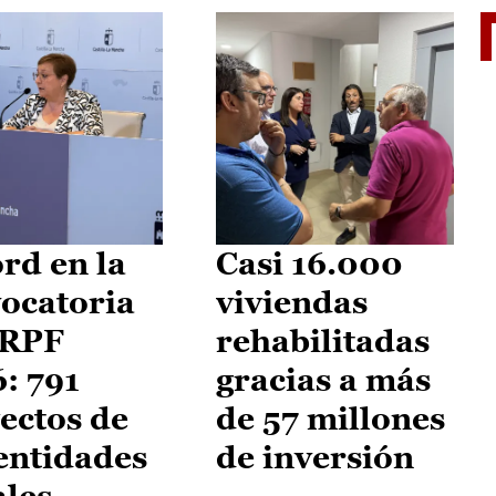
El je
rd en la
Casi 16.000
ocatoria
viviendas
IRPF
rehabilitadas
: 791
gracias a más
ectos de
de 57 millones
entidades
de inversión
ales