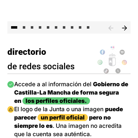
II 
directorio
de redes sociales
Imagen
Accede a al información del
Gobierno de
Castilla-La Mancha de forma segura
en
los perfiles oficiales.
Imagen
El logo de la Junta o una imagen
puede
parecer
un perfil oficial
pero no
siempre lo es
. Una imagen no acredita
que la cuenta sea auténtica.