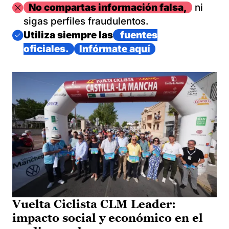
Imagen
No compartas información falsa,
ni
sigas perfiles fraudulentos.
Imagen
Utiliza siempre las
fuentes
oficiales.
Infórmate aquí
Vuelta Ciclista CLM Leader:
impacto social y económico en el