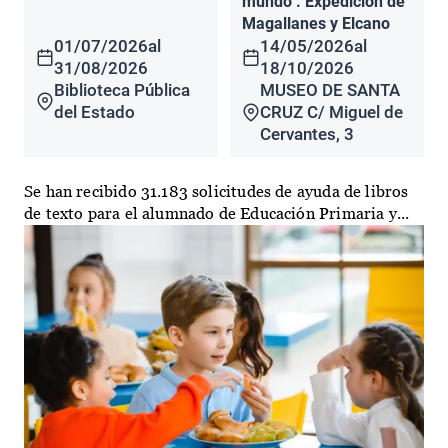
mundo". Expedición de
Magallanes y Elcano
01/07/2026
al
14/05/2026
al
31/08/2026
18/10/2026
Biblioteca Pública
MUSEO DE SANTA
del Estado
CRUZ C/ Miguel de
Cervantes, 3
Se han recibido 31.183 solicitudes de ayuda de libros
de texto para el alumnado de Educación Primaria y...