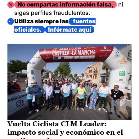
Imagen
No compartas información falsa,
ni
sigas perfiles fraudulentos.
Imagen
Utiliza siempre las
fuentes
oficiales.
Infórmate aquí
Vuelta Ciclista CLM Leader:
impacto social y económico en el