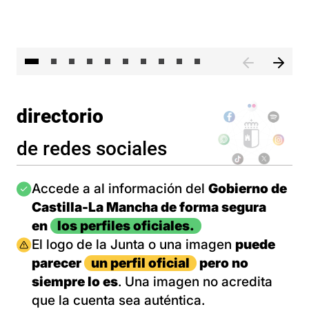
II 
directorio
de redes sociales
Imagen
Accede a al información del
Gobierno de
Castilla-La Mancha de forma segura
en
los perfiles oficiales.
Imagen
El logo de la Junta o una imagen
puede
parecer
un perfil oficial
pero no
siempre lo es
. Una imagen no acredita
que la cuenta sea auténtica.