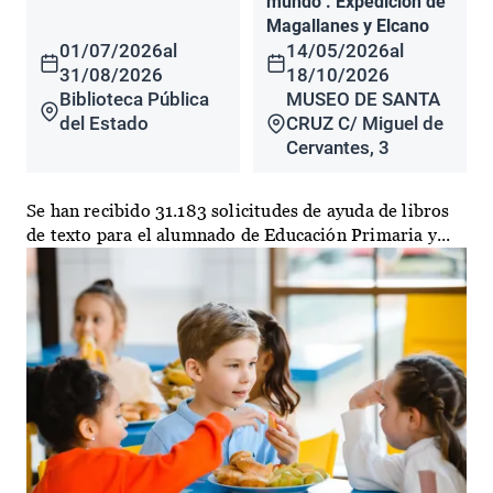
mundo". Expedición de
Magallanes y Elcano
01/07/2026
al
14/05/2026
al
31/08/2026
18/10/2026
Biblioteca Pública
MUSEO DE SANTA
del Estado
CRUZ C/ Miguel de
Cervantes, 3
Se han recibido 31.183 solicitudes de ayuda de libros
de texto para el alumnado de Educación Primaria y...