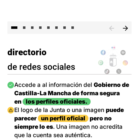
El 
directorio
de redes sociales
Imagen
Accede a al información del
Gobierno de
Castilla-La Mancha de forma segura
en
los perfiles oficiales.
Imagen
El logo de la Junta o una imagen
puede
parecer
un perfil oficial
pero no
siempre lo es
. Una imagen no acredita
que la cuenta sea auténtica.