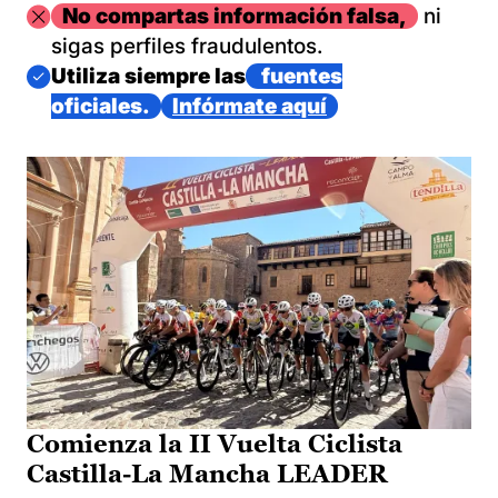
Imagen
No compartas información falsa,
ni
sigas perfiles fraudulentos.
Imagen
Utiliza siempre las
fuentes
oficiales.
Infórmate aquí
Comienza la II Vuelta Ciclista
Castilla-La Mancha LEADER