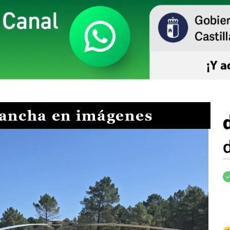
Mancha en imágenes
I