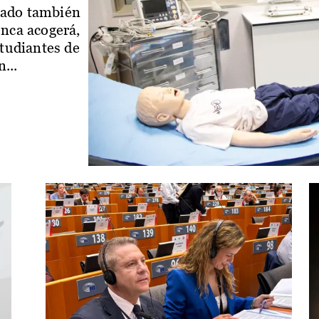
iado también
enca acogerá,
studiantes de
...