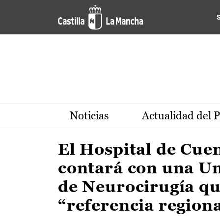
Actualidad de la región de 
Pasar al contenido principal
Noticias
Actualidad del 
El Hospital de Cue
contará con una U
de Neurocirugía qu
“referencia region