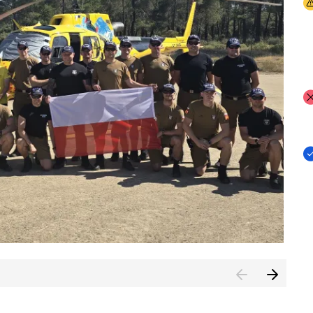
I
I
I
rcambiar por tercer año consecutivo formación y experienci