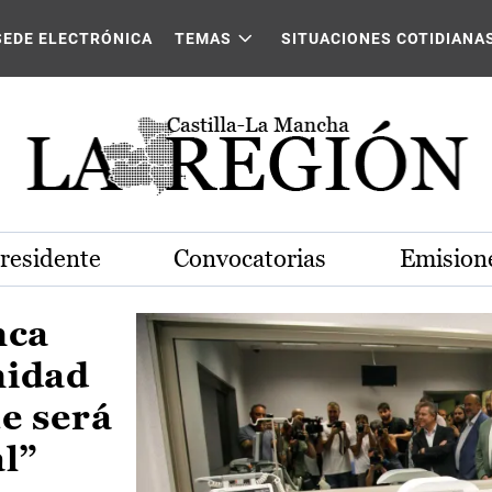
Castilla-La Mancha
SEDE ELECTRÓNICA
TEMAS
SITUACIONES COTIDIANA
Presidente
Convocatorias
Emisione
nca
nidad
e será
al”