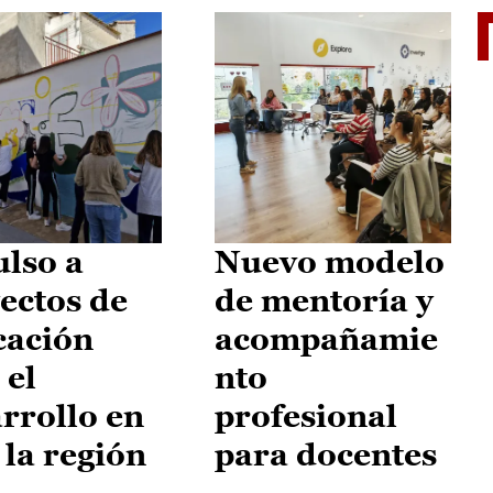
II Vu
lso a
Nuevo modelo
ectos de
de mentoría y
cación
acompañamie
 el
nto
rrollo en
profesional
 la región
para docentes