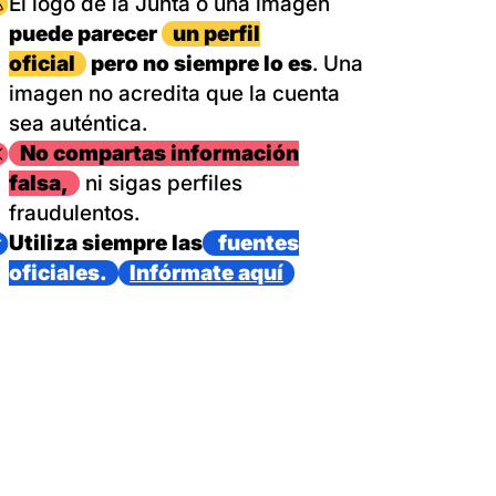
magen
El logo de la Junta o una imagen
puede parecer
un perfil
oficial
pero no siempre lo es
. Una
imagen no acredita que la cuenta
sea auténtica.
magen
No compartas información
falsa,
ni sigas perfiles
fraudulentos.
magen
Utiliza siempre las
fuentes
oficiales.
Infórmate aquí
as con un dispositivo internacional de bomberos forestales,