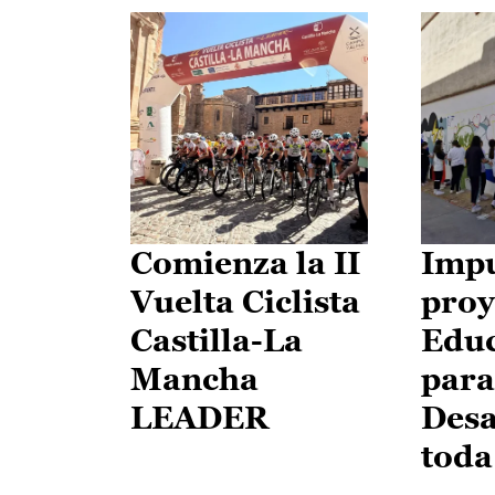
Comienza la II
Impu
Vuelta Ciclista
proy
Castilla-La
Edu
Mancha
para
LEADER
Desa
toda