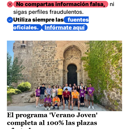
Imagen
No compartas información falsa,
ni
sigas perfiles fraudulentos.
Imagen
Utiliza siempre las
fuentes
oficiales.
Infórmate aquí
El programa 'Verano Joven'
completa al 100% las plazas