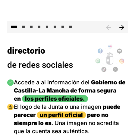
El 
directorio
de redes sociales
Imagen
Accede a al información del
Gobierno de
Castilla-La Mancha de forma segura
en
los perfiles oficiales.
Imagen
El logo de la Junta o una imagen
puede
parecer
un perfil oficial
pero no
siempre lo es
. Una imagen no acredita
que la cuenta sea auténtica.