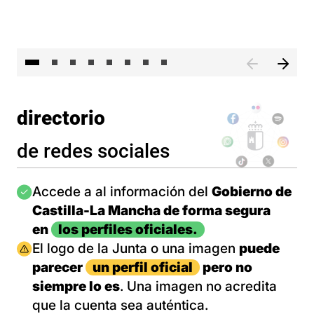
El 
directorio
de redes sociales
Imagen
Accede a al información del
Gobierno de
Castilla-La Mancha de forma segura
en
los perfiles oficiales.
Imagen
El logo de la Junta o una imagen
puede
parecer
un perfil oficial
pero no
siempre lo es
. Una imagen no acredita
que la cuenta sea auténtica.