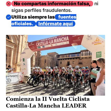
Imagen
No compartas información falsa,
ni
sigas perfiles fraudulentos.
Imagen
Utiliza siempre las
fuentes
oficiales.
Infórmate aquí
Comienza la II Vuelta Ciclista
Castilla-La Mancha LEADER