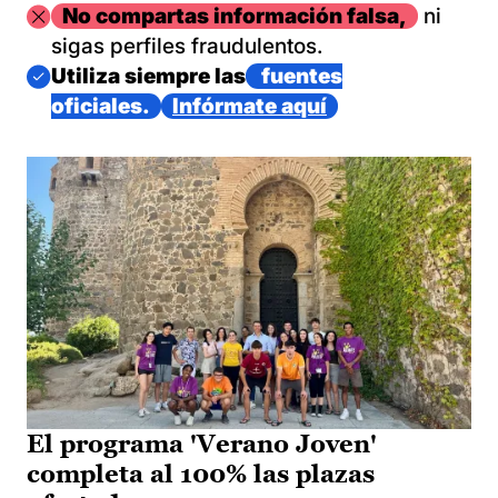
Imagen
No compartas información falsa,
ni
sigas perfiles fraudulentos.
Imagen
Utiliza siempre las
fuentes
oficiales.
Infórmate aquí
El programa 'Verano Joven'
completa al 100% las plazas