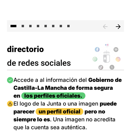
El 
directorio
de redes sociales
Imagen
Accede a al información del
Gobierno de
Castilla-La Mancha de forma segura
en
los perfiles oficiales.
Imagen
El logo de la Junta o una imagen
puede
parecer
un perfil oficial
pero no
siempre lo es
. Una imagen no acredita
que la cuenta sea auténtica.