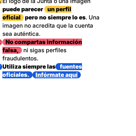
magen
El logo de la Junta o una imagen
puede parecer
un perfil
oficial
pero no siempre lo es
. Una
imagen no acredita que la cuenta
sea auténtica.
magen
No compartas información
falsa,
ni sigas perfiles
fraudulentos.
magen
Utiliza siempre las
fuentes
oficiales.
Infórmate aquí