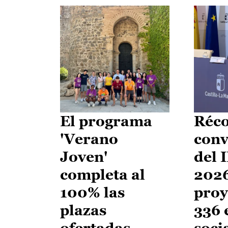
El programa
Réco
'Verano
conv
Joven'
del 
completa al
2026
100% las
proy
plazas
336 
ofertadas
soci