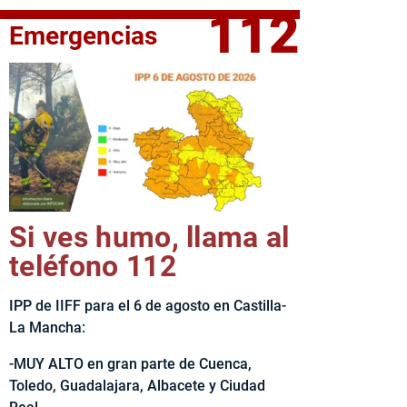
112
Emergencias
fe del Ejecutivo castellanomanchego, Emiliano García-Page, 
Si ves humo, llama al
teléfono 112
IPP de IIFF para el 6 de agosto en Castilla-
La Mancha:
-MUY ALTO en gran parte de Cuenca,
Toledo, Guadalajara, Albacete y Ciudad