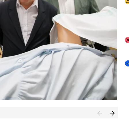
I
I
I
n de Cuenca (CESICU)