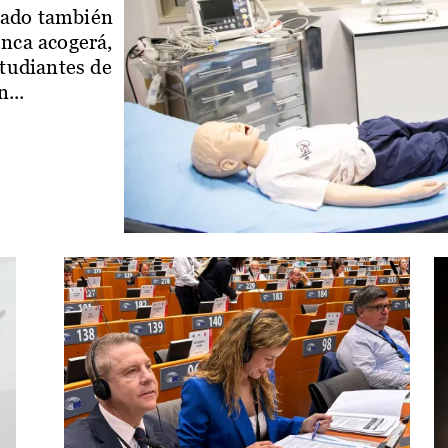
iado también
enca acogerá,
studiantes de
...