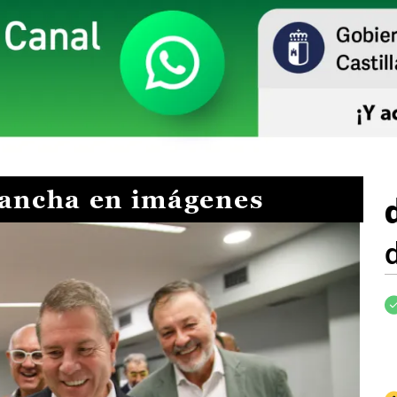
Mancha en imágenes
I