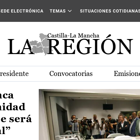
Castilla-La Mancha
SEDE ELECTRÓNICA
TEMAS
SITUACIONES COTIDIANA
Presidente
Convocatorias
Emisione
nca
nidad
e será
al”