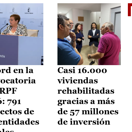
El je
rd en la
Casi 16.000
ocatoria
viviendas
IRPF
rehabilitadas
: 791
gracias a más
ectos de
de 57 millones
entidades
de inversión
ales