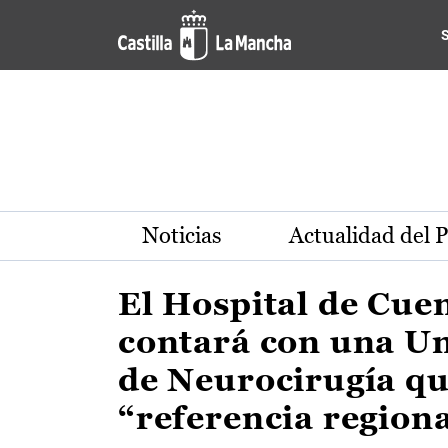
Actualidad de la región de 
Pasar al contenido principal
Noticias
Actualidad del 
El Hospital de Cue
contará con una U
de Neurocirugía qu
“referencia region