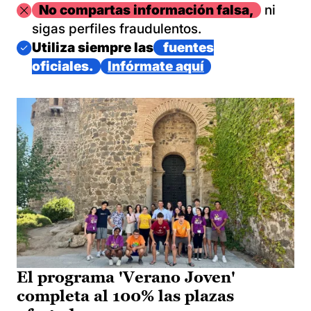
Imagen
No compartas información falsa,
ni
sigas perfiles fraudulentos.
Imagen
Utiliza siempre las
fuentes
oficiales.
Infórmate aquí
El programa 'Verano Joven'
completa al 100% las plazas