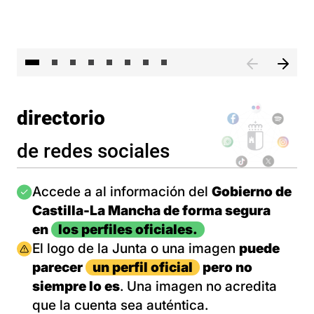
El 
directorio
de redes sociales
Imagen
Accede a al información del
Gobierno de
Castilla-La Mancha de forma segura
en
los perfiles oficiales.
Imagen
El logo de la Junta o una imagen
puede
parecer
un perfil oficial
pero no
siempre lo es
. Una imagen no acredita
que la cuenta sea auténtica.