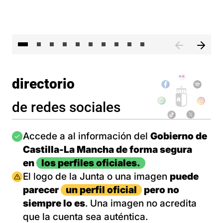
II 
directorio
de redes sociales
Imagen
Accede a al información del
Gobierno de
Castilla-La Mancha de forma segura
en
los perfiles oficiales.
Imagen
El logo de la Junta o una imagen
puede
parecer
un perfil oficial
pero no
siempre lo es
. Una imagen no acredita
que la cuenta sea auténtica.