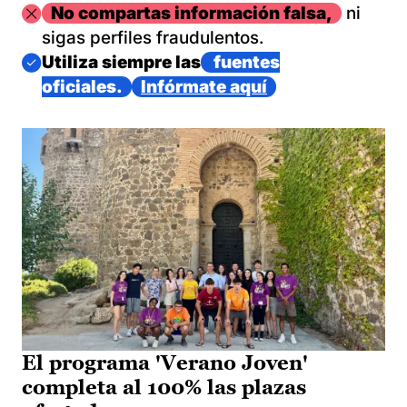
Imagen
No compartas información falsa,
ni
sigas perfiles fraudulentos.
Imagen
Utiliza siempre las
fuentes
oficiales.
Infórmate aquí
El programa 'Verano Joven'
completa al 100% las plazas