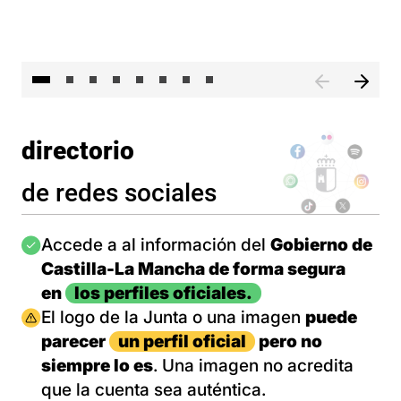
El 
directorio
de redes sociales
Imagen
Accede a al información del
Gobierno de
Castilla-La Mancha de forma segura
en
los perfiles oficiales.
Imagen
El logo de la Junta o una imagen
puede
parecer
un perfil oficial
pero no
siempre lo es
. Una imagen no acredita
que la cuenta sea auténtica.