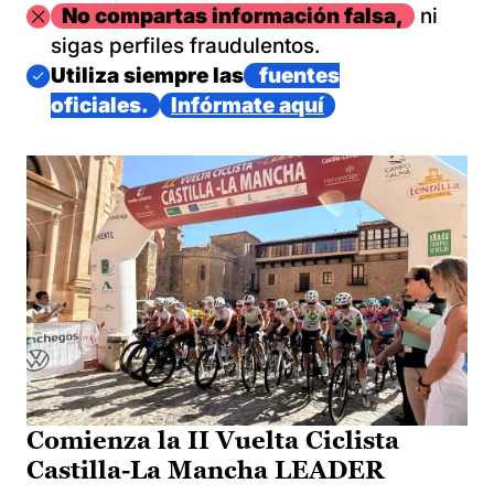
Imagen
No compartas información falsa,
ni
sigas perfiles fraudulentos.
Imagen
Utiliza siempre las
fuentes
oficiales.
Infórmate aquí
Comienza la II Vuelta Ciclista
Castilla-La Mancha LEADER