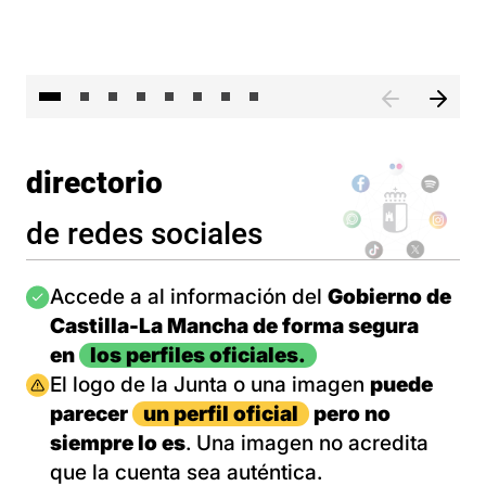
El 
directorio
de redes sociales
Imagen
Accede a al información del
Gobierno de
Castilla-La Mancha de forma segura
en
los perfiles oficiales.
Imagen
El logo de la Junta o una imagen
puede
parecer
un perfil oficial
pero no
siempre lo es
. Una imagen no acredita
que la cuenta sea auténtica.