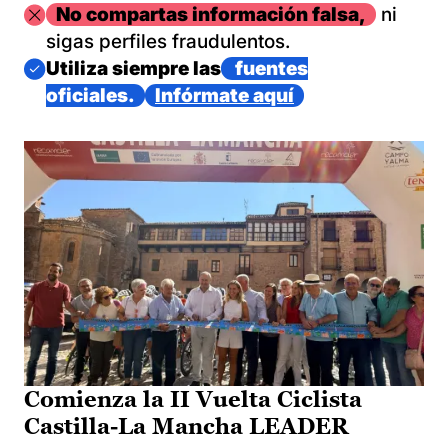
Imagen
No compartas información falsa,
ni
sigas perfiles fraudulentos.
Imagen
Utiliza siempre las
fuentes
oficiales.
Infórmate aquí
Comienza la II Vuelta Ciclista
Castilla-La Mancha LEADER