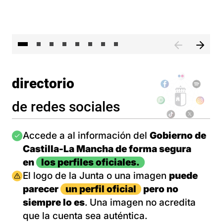
El 
directorio
de redes sociales
Imagen
Accede a al información del
Gobierno de
Castilla-La Mancha de forma segura
en
los perfiles oficiales.
Imagen
El logo de la Junta o una imagen
puede
parecer
un perfil oficial
pero no
siempre lo es
. Una imagen no acredita
que la cuenta sea auténtica.