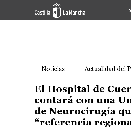
Actualidad de la región de 
Pasar al contenido principal
Noticias
Actualidad del 
El Hospital de Cue
contará con una U
de Neurocirugía qu
“referencia region