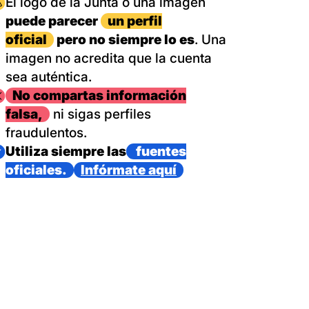
magen
El logo de la Junta o una imagen
puede parecer
un perfil
oficial
pero no siempre lo es
. Una
imagen no acredita que la cuenta
sea auténtica.
magen
No compartas información
falsa,
ni sigas perfiles
fraudulentos.
magen
Utiliza siempre las
fuentes
oficiales.
Infórmate aquí
as con un dispositivo internacional de bomberos forestales,