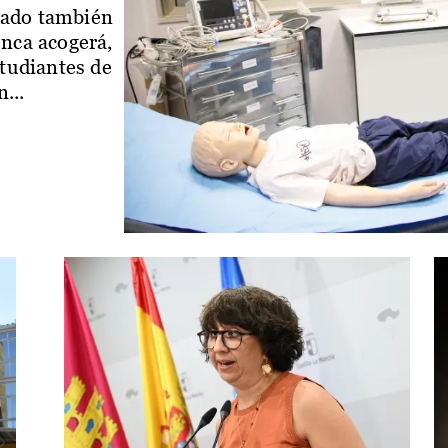
iado también
enca acogerá,
studiantes de
...