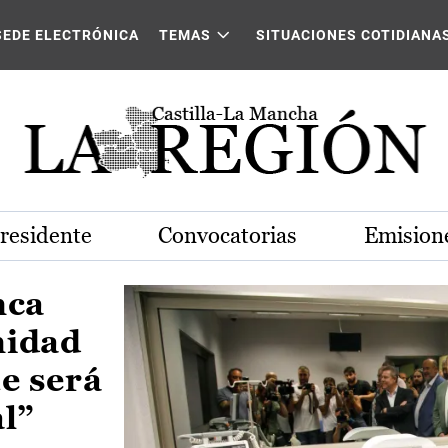
Castilla-La Mancha
SEDE ELECTRÓNICA
TEMAS
SITUACIONES COTIDIANA
Presidente
Convocatorias
Emisione
nca
nidad
e será
al”