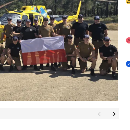
I
I
I
rcambiar por tercer año consecutivo formación y experienci