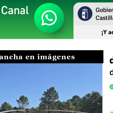
Mancha en imágenes
I