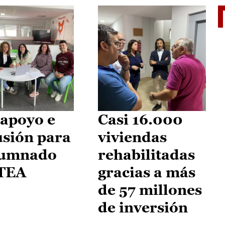
II Vu
apoyo e
Casi 16.000
usión para
viviendas
lumnado
rehabilitadas
 TEA
gracias a más
de 57 millones
de inversión