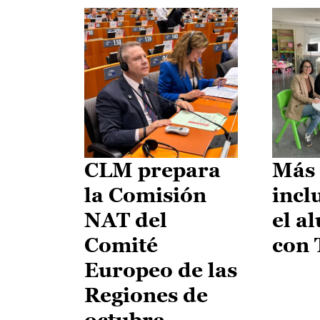
CLM prepara
Más 
la Comisión
incl
NAT del
el a
Comité
con
Europeo de las
Regiones de
octubre