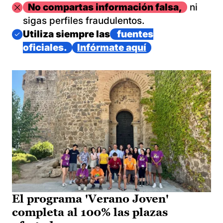
Imagen
No compartas información falsa,
ni
sigas perfiles fraudulentos.
Imagen
Utiliza siempre las
fuentes
oficiales.
Infórmate aquí
El programa 'Verano Joven'
completa al 100% las plazas