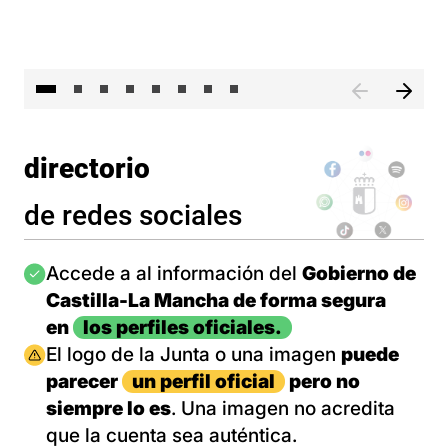
El 
directorio
de redes sociales
Imagen
Accede a al información del
Gobierno de
Castilla-La Mancha de forma segura
en
los perfiles oficiales.
Imagen
El logo de la Junta o una imagen
puede
parecer
un perfil oficial
pero no
siempre lo es
. Una imagen no acredita
que la cuenta sea auténtica.