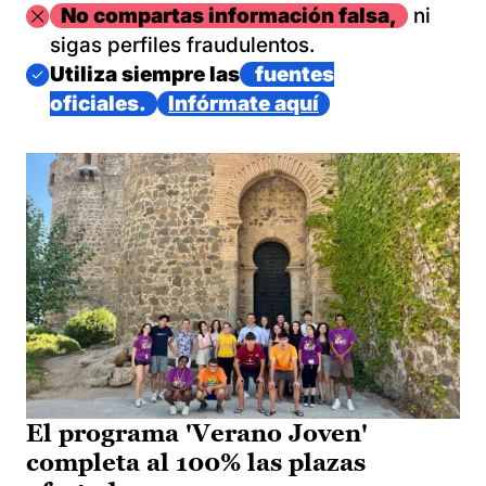
Imagen
No compartas información falsa,
ni
sigas perfiles fraudulentos.
Imagen
Utiliza siempre las
fuentes
oficiales.
Infórmate aquí
El programa 'Verano Joven'
completa al 100% las plazas