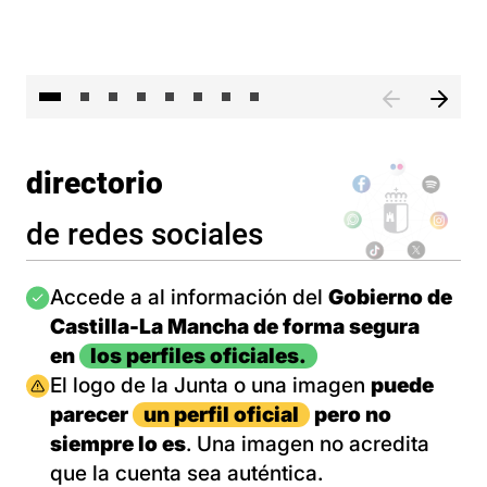
El 
directorio
de redes sociales
Imagen
Accede a al información del
Gobierno de
Castilla-La Mancha de forma segura
en
los perfiles oficiales.
Imagen
El logo de la Junta o una imagen
puede
parecer
un perfil oficial
pero no
siempre lo es
. Una imagen no acredita
que la cuenta sea auténtica.