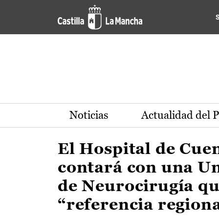
Actualidad de la región de 
Pasar al contenido principal
Noticias
Actualidad del 
El Hospital de Cue
contará con una U
de Neurocirugía qu
“referencia region