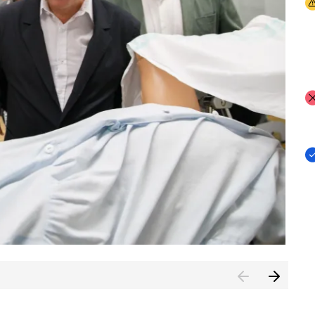
I
I
I
n de Cuenca (CESICU)