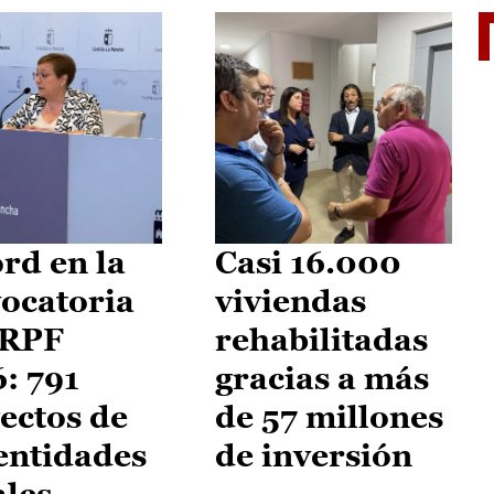
El je
rd en la
Casi 16.000
ocatoria
viviendas
IRPF
rehabilitadas
: 791
gracias a más
ectos de
de 57 millones
entidades
de inversión
ales