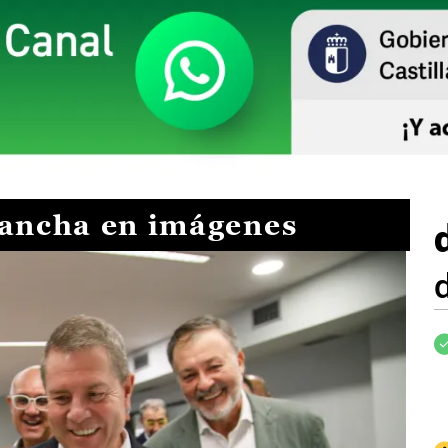
Mancha en imágenes
I