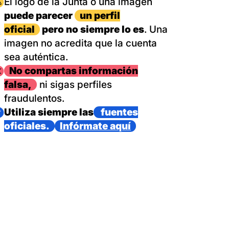
magen
El logo de la Junta o una imagen
puede parecer
un perfil
oficial
pero no siempre lo es
. Una
imagen no acredita que la cuenta
sea auténtica.
magen
No compartas información
falsa,
ni sigas perfiles
fraudulentos.
magen
Utiliza siempre las
fuentes
oficiales.
Infórmate aquí