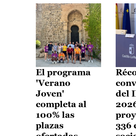
El programa
Réco
'Verano
conv
Joven'
del 
completa al
2026
100% las
proy
plazas
336 
ofertadas
soci