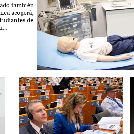
iado también
enca acogerá,
studiantes de
...