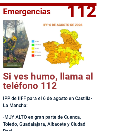
112
Emergencias
fe del Ejecutivo castellanomanchego, Emiliano García-Page, 
Si ves humo, llama al
teléfono 112
IPP de IIFF para el 6 de agosto en Castilla-
La Mancha:
-MUY ALTO en gran parte de Cuenca,
Toledo, Guadalajara, Albacete y Ciudad