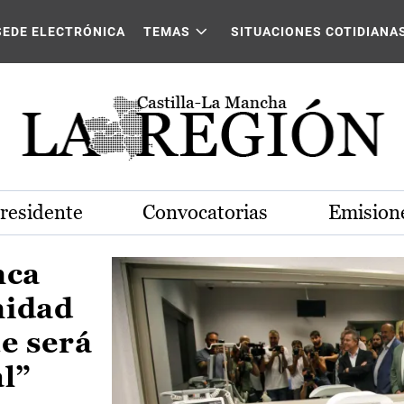
Castilla-La Mancha
SEDE ELECTRÓNICA
TEMAS
SITUACIONES COTIDIANA
Presidente
Convocatorias
Emisione
nca
nidad
e será
al”