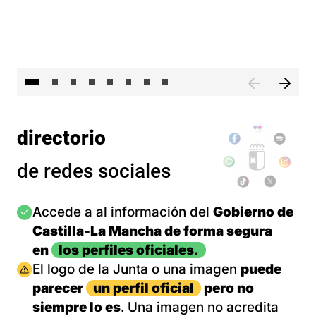
El presidente de Castilla-La Mancha, Emiliano García-Pa
El 
directorio
de redes sociales
Imagen
Accede a al información del
Gobierno de
Castilla-La Mancha de forma segura
en
los perfiles oficiales.
Imagen
El logo de la Junta o una imagen
puede
parecer
un perfil oficial
pero no
siempre lo es
. Una imagen no acredita