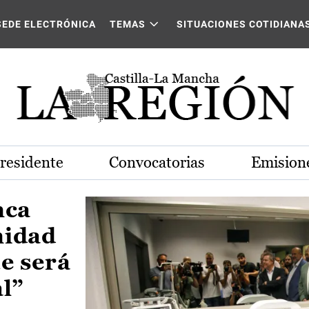
Castilla-La Mancha
SEDE ELECTRÓNICA
TEMAS
SITUACIONES COTIDIANA
Presidente
Convocatorias
Emisione
nca
nidad
e será
al”