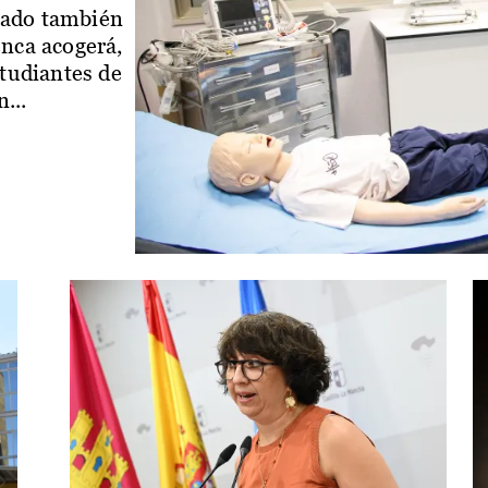
iado también
enca acogerá,
studiantes de
...