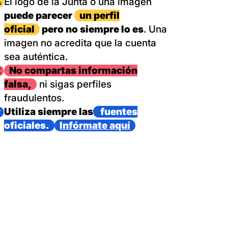
magen
El logo de la Junta o una imagen
puede parecer
un perfil
oficial
pero no siempre lo es
. Una
imagen no acredita que la cuenta
sea auténtica.
magen
No compartas información
falsa,
ni sigas perfiles
fraudulentos.
magen
Utiliza siempre las
fuentes
oficiales.
Infórmate aquí
as con un dispositivo internacional de bomberos forestales,