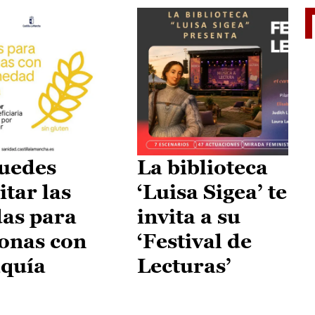
II Vu
uedes
La biblioteca
itar las
‘Luisa Sigea’ te
as para
invita a su
onas con
‘Festival de
aquía
Lecturas’