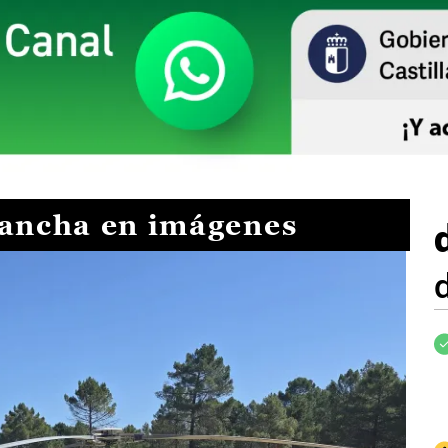
Mancha en imágenes
I