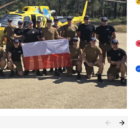
I
I
I
rcambiar por tercer año consecutivo formación y experienci