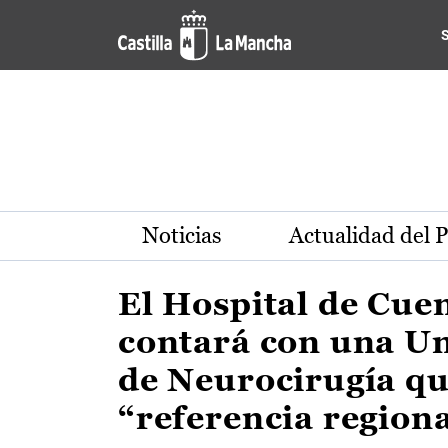
Actualidad de la región de 
Pasar al contenido principal
Noticias
Actualidad del 
El Hospital de Cue
contará con una U
de Neurocirugía qu
“referencia region