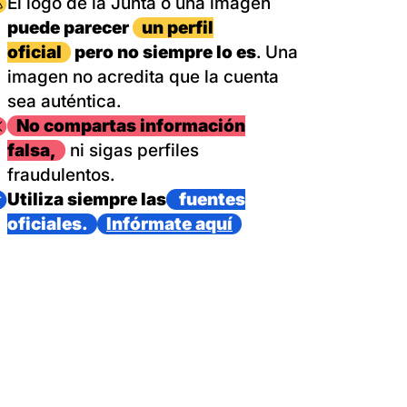
magen
El logo de la Junta o una imagen
puede parecer
un perfil
oficial
pero no siempre lo es
. Una
imagen no acredita que la cuenta
sea auténtica.
magen
No compartas información
falsa,
ni sigas perfiles
fraudulentos.
magen
Utiliza siempre las
fuentes
oficiales.
Infórmate aquí
as con un dispositivo internacional de bomberos forestales,