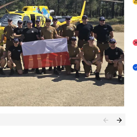
I
I
I
rcambiar por tercer año consecutivo formación y experienci