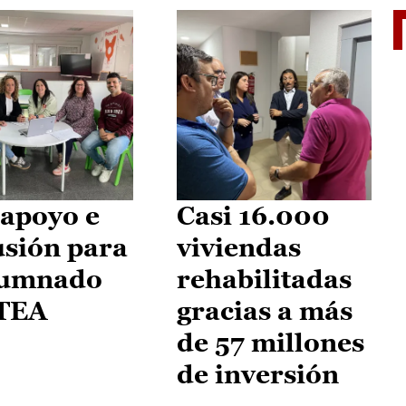
II Vu
apoyo e
Casi 16.000
usión para
viviendas
lumnado
rehabilitadas
 TEA
gracias a más
de 57 millones
de inversión