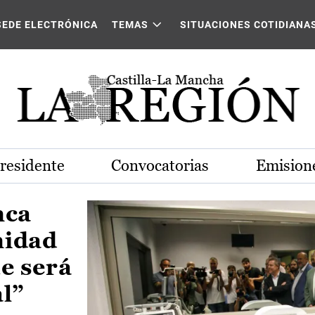
Castilla-La Mancha
SEDE ELECTRÓNICA
TEMAS
SITUACIONES COTIDIANA
Presidente
Convocatorias
Emisione
nca
nidad
e será
al”