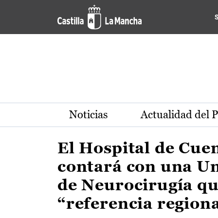
Actualidad de la región de 
Pasar al contenido principal
Noticias
Actualidad del 
El Hospital de Cue
contará con una U
de Neurocirugía qu
“referencia region