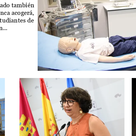
iado también
enca acogerá,
studiantes de
...