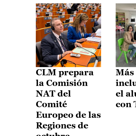
CLM prepara
Más 
la Comisión
incl
NAT del
el a
Comité
con
Europeo de las
Regiones de
octubre