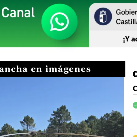
Mancha en imágenes
I