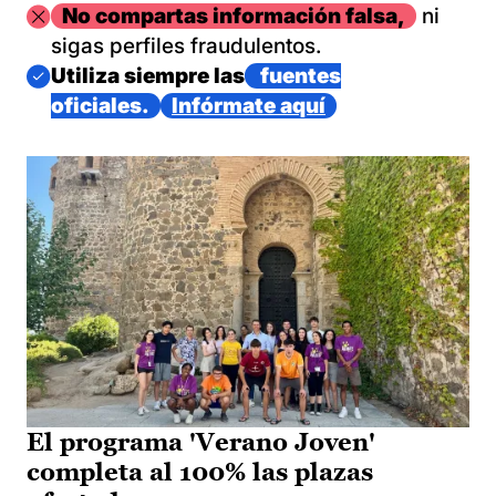
Imagen
No compartas información falsa,
ni
sigas perfiles fraudulentos.
Imagen
Utiliza siempre las
fuentes
oficiales.
Infórmate aquí
El programa 'Verano Joven'
completa al 100% las plazas