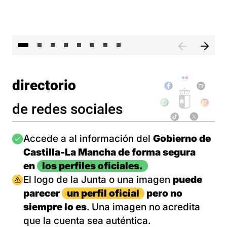
El 
directorio
de redes sociales
Imagen
Accede a al información del
Gobierno de
Castilla-La Mancha de forma segura
en
los perfiles oficiales.
Imagen
El logo de la Junta o una imagen
puede
parecer
un perfil oficial
pero no
siempre lo es
. Una imagen no acredita
que la cuenta sea auténtica.